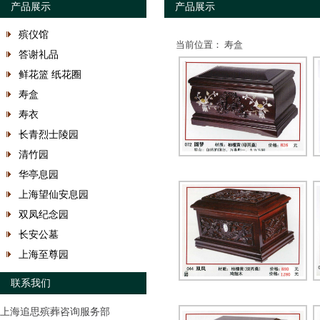
产品展示
产品展示
殡仪馆
当前位置： 寿盒
答谢礼品
鲜花篮 纸花圈
寿盒
寿衣
长青烈士陵园
清竹园
华亭息园
上海望仙安息园
双凤纪念园
长安公墓
上海至尊园
联系我们
上海追思殡葬咨询服务部