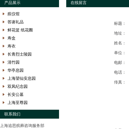
产品展示
在线留言
殡仪馆
答谢礼品
标题：
鲜花篮 纸花圈
地址：
寿盒
姓名：
寿衣
单位：
长青烈士陵园
清竹园
电邮：
华亭息园
电话：
上海望仙安息园
传真：
双凤纪念园
长安公墓
上海至尊园
联系我们
上海追思殡葬咨询服务部