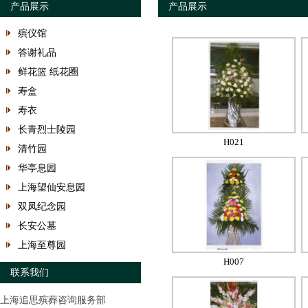
产品展示
产品展示
殡仪馆
答谢礼品
鲜花篮 纸花圈
寿盒
寿衣
长青烈士陵园
H021
清竹园
华亭息园
上海望仙安息园
双凤纪念园
长安公墓
上海至尊园
H007
联系我们
上海追思殡葬咨询服务部