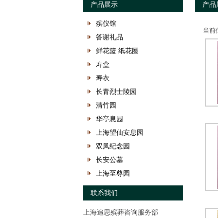
产品展示
产品
殡仪馆
当前
答谢礼品
鲜花篮 纸花圈
寿盒
寿衣
长青烈士陵园
清竹园
华亭息园
上海望仙安息园
双凤纪念园
长安公墓
上海至尊园
联系我们
上海追思殡葬咨询服务部