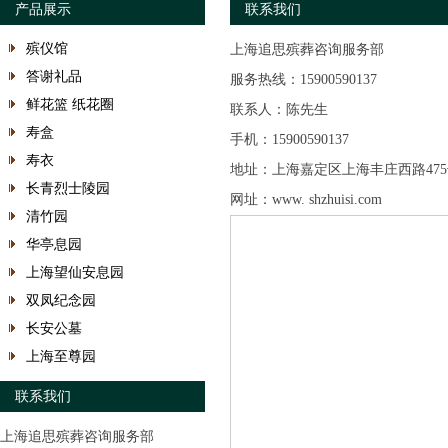
产品展示
联系我们
殡仪馆
上海追思殡葬咨询服务部
答谢礼品
服务热线：15900590137
鲜花篮 纸花圈
联系人：陈先生
寿盒
手机：15900590137
寿衣
地址：上海嘉定区上海丰庄西路47
长青烈士陵园
网址：www. shzhuisi.com
清竹园
华亭息园
上海望仙安息园
双凤纪念园
长安公墓
上海至尊园
联系我们
上海追思殡葬咨询服务部